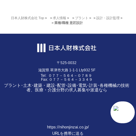
日本人財株式会社 Top
>
求人情報
>
プラント
>
設計・設計監理
>
業種/職種 意匠設計
〒525-0032
滋賀県
草津市大路
1-1-1 Lty932 5F
Tel:
０７７－５６４－０７８９
Fax:
０７７－５６４－３３４９
プラント･土木･建築・建設･配管･設備･電気･計装･各種機械の技術
者、医療・介護分野の求人募集や派遣なら
https://nihonjinzai.co.jp/
URLを携帯に送る