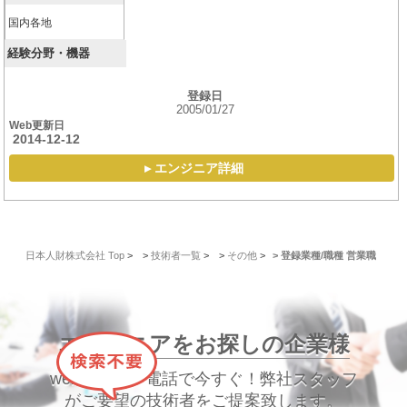
国内各地
経験分野・機器
登録日
2005/01/27
Web更新日
2014-12-12
▸ エンジニア詳細
日本人財株式会社 Top
>
技術者一覧
>
その他
>
登録業種/職種 営業職
エンジニアをお探しの企業様
webで簡単！電話で今すぐ！弊社スタッフ
がご要望の技術者をご提案致します。