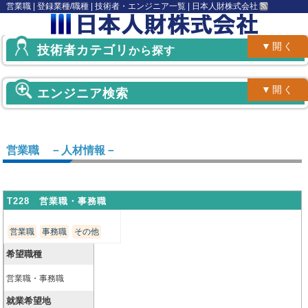
営業職 | 登録業種/職種 | 技術者・エンジニア一覧 | 日本人財株式会社
▼開く
技術者カテゴリ
から探す
▼開く
エンジニア検索
営業職 －人材情報－
T228 営業職・事務職
営業職
事務職
その他
希望職種
営業職・事務職
就業希望地