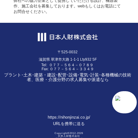
弊社への協力企業として提携していただける設計、機器製
作、施工会社を募集しております。webもしくはお電話にて
お問合せください。
〒525-0032
滋賀県
草津市大路
1-1-1 Lty932 5F
Tel:
０７７－５６４－０７８９
Fax:
０７７－５６４－３３４９
プラント･土木･建築・建設･配管･設備･電気･計装･各種機械の技術
者、医療・介護分野の求人募集や派遣なら
https://nihonjinzai.co.jp/
URLを携帯に送る
Copyright©2012-2026
日本人財株式会社